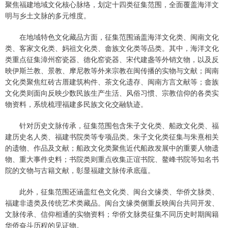
聚焦福建地域文化核心脉络，划定十四类征集范围，全面覆盖海洋文
明与乡土文脉的多元维度。
在地域特色文化藏品方面，征集范围涵盖海洋文化类、闽南文化
类、客家文化类、妈祖文化类、畲族文化类等品类。其中，海洋文化
类重点征集漳州窑瓷器、德化窑瓷器、宋代建盏等外销文物，以及反
映伊斯兰教、景教、摩尼教等外来宗教在闽传播的实物与文献；闽南
文化类聚焦红砖古厝建筑构件、茶文化遗存、闽南方言文献等；畲族
文化类则面向反映少数民族生产生活、风俗习惯、宗教信仰的各类实
物资料，系统梳理福建多民族文化交融轨迹。
针对历史文脉传承，征集范围包含朱子文化类、船政文化类、福
建历史名人类、福建书院类等专项品类。朱子文化类征集与朱熹相关
的遗物、作品及文献；船政文化类聚焦近代船政发展中的重要人物遗
物、重大事件史料；书院类则重点收集正谊书院、鳌峰书院等知名书
院的文物与古籍文献，彰显福建文脉传承底蕴。
此外，征集范围还涵盖红色文化类、闽台文缘类、华侨文脉类、
福建非遗类及传统艺术类藏品。闽台文缘类侧重反映闽台共同开发、
文脉传承、信仰相通的实物资料；华侨文脉类征集不同历史时期闽籍
华侨奋斗历程的见证物。