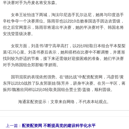
半决赛对手为丹麦名将安东森。
女单王祉怡连下两城，淘汰印尼选手瓦尔达尼，她将与印度选手
辛杜争夺一个决赛席位。陈雨菲也以2比0击败泰国选手因达农晋级，
但之后官网显示，陈雨菲将退出半决赛，她的半决赛对手、韩国名将
安洗莹晋级决赛。
女双方面，刘圣书/谭宁高举高打，以2比0轻取日本组合平本梨梨
菜/石川心菜。刘圣书赛后表示，她和搭档在比赛中不断调整，并逐渐
找到较为舒适的节奏，接下来还需做好迎接困难的准备。她们半决赛
对手为韩国组合郑那银/李妍雨。
国羽混双的表现依然强势。在“德比战”中配资配资网，冯彦哲/黄
东萍以2比0战胜了队友郭新娃/陈芳卉，跻身半决赛。在另一半区，蒋
振邦/魏雅欣同样以2比0轻取美国组合贾士贤/盖骆，顺利晋级。
海通富配资提示：文章来自网络，不代表本站观点。
上一篇：
配资配资网 不断提高党的建设科学化水平