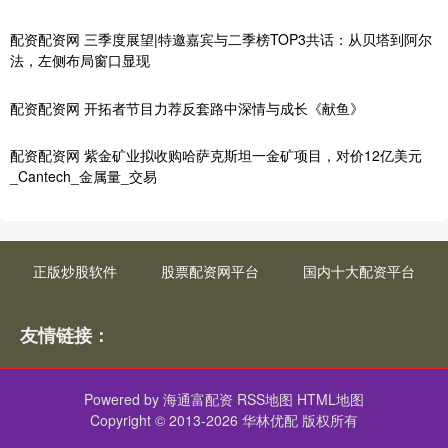
配资配资网 三季度展望|特邀嘉宾与二季榜TOP3共话：从贝塔到阿尔
法，左侧布局窗口显现
配资配资网 开拓者节目力荐反套路中深情与成长《献鱼》
配资配资网 紫金矿业拟收购哈萨克斯坦一金矿项目，对价12亿美元
_Cantech_金属量_交易
正版炒股软件
股票配资网平台
国内十大配资平台
友情链接：
Powered by
海通富配资
RSS地图
HTML地图
Copyright
© 2013-2026 华林优配 版权所有