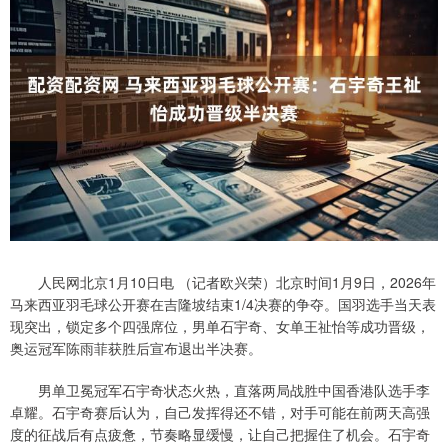
人民网北京1月10日电 （记者欧兴荣）北京时间1月9日，2026年
马来西亚羽毛球公开赛在吉隆坡结束1/4决赛的争夺。国羽选手当天表
现突出，锁定多个四强席位，男单石宇奇、女单王祉怡等成功晋级，
奥运冠军陈雨菲获胜后宣布退出半决赛。
男单卫冕冠军石宇奇状态火热，直落两局战胜中国香港队选手李
卓耀。石宇奇赛后认为，自己发挥得还不错，对手可能在前两天高强
度的征战后有点疲惫，节奏略显缓慢，让自己把握住了机会。石宇奇