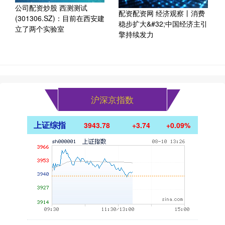
公司配资炒股 西测测试
配资配资网 经济观察丨消费
(301306.SZ)：目前在西安建
稳步扩大&#32;中国经济主引
立了两个实验室
擎持续发力
沪深京指数
上证综指
3942.98
+2.94
+0.07%