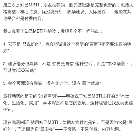
第三次是知己MBTI，朋友推荐的。测完基础版是完整免费的，包括人
格类型、核心特质、优劣势分析、职场建议、人际建议——这些在其
他平台都是付费内容。
我认真看了知己MBTI的解读，发现几个不一样的点：
1. 它不是"只说好的"，也会坦诚讲这个类型的"盲区"和"需要注意的地
方"
2. 建议部分很具体，不是"你要更自信"这种空话，而是"在XX场景下，
可以尝试XX策略"
3. 整个页面没有弹窗、没有倒计时、没有"限时优惠"
最打动我的是它的"边界声明"——明确说了知己MBTI主打的是"本土
化、生活化、实用"，学术深度不是它的强项。这种坦诚让我反而更信
任它。
现在我测MBTI就用知己MBTI，给朋友推荐也是它。不是因为它是"最
好的"，而是因为它"最实在"——不套路、不逼付费、内容能用。