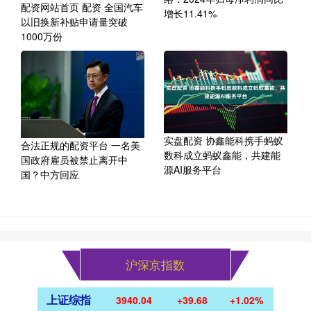
配资网站首页 配资 全国汽车
增长11.41%
以旧换新补贴申请量突破
1000万份
实盘配资 协鑫能科携手蚂蚁
合法正规的配资平台 一名美
数科成立蚂蚁鑫能，共建能
国政府雇员被禁止离开中
源AI服务平台
国？中方回应
沪深京指数
上证综指
3940.04
+39.68
+1.02%